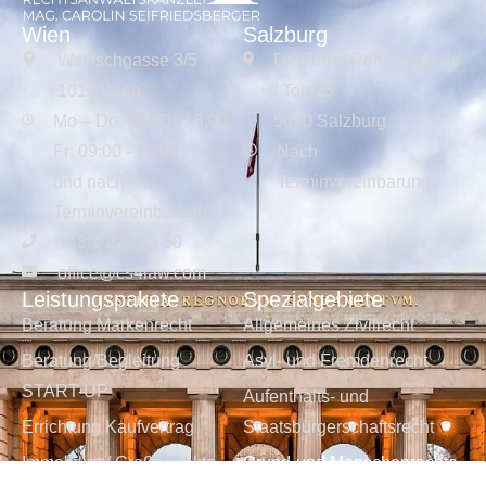
Wien
Salzburg
Walfischgasse 3/5
Dr.-Franz-Rehrl-Platz 4c
1010 Wien
/ Top 25
Mo – Do: 09:00 - 18:00
5020 Salzburg
Fr: 09:00 - 15:00
Nach
und nach
Terminvereinbarung
Terminvereinbarung
+43 1 226 55 50
office@cs4law.com
Leistungspakete
Spezialgebiete
Beratung Markenrecht
Allgemeines Zivilrecht
Beratung/Begleitung
Asyl- und Fremdenrecht
START-UP
Aufenthalts- und
Errichtung Kaufvertrag
Staatsbürgerschaftsrecht
Immobilien/ Großprojekte
Grund-und Menschenrechte