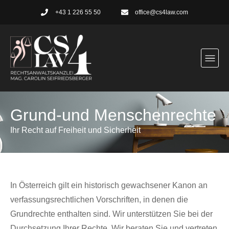
+43 1 226 55 50
office@cs4law.com
Grund-und Menschenrechte
Ihr Recht auf Freiheit und Sicherheit
In Österreich gilt ein historisch gewachsener Kanon an
verfassungsrechtlichen Vorschriften, in de­nen die
Grundrechte enthalten sind. Wir unterstützen Sie bei der
Durchsetzung Ihrer Rechte. Wir beraten Sie und vertreten