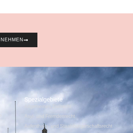
FNEHMEN
Spezialgebiete
Allgemeines Zivilrecht
P
Asyl- und Fremdenrecht
Aufenthalts- und Staatsbürgerschaftsrecht