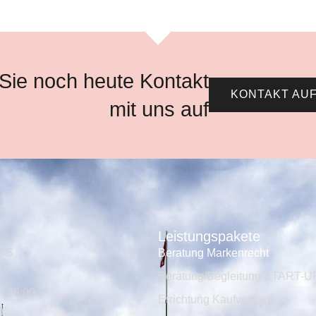
ie noch heute Kontakt
KONTAKT AU
mit uns auf
Leistungspakete
3/5
Beratung Markenrecht
Beratung/Begleitung START-U
- 18:00
Errichtung Kaufvertrag
0