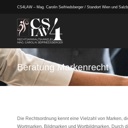
CS4LAW – Mag. Carolin Seifriedsberger / Standort Wien und Salzb
Beratung Markenrecht
Die Rechtsordnung kennt eine Vielzahl von Marken, die
Wortmarken, Bildmarken und Wortbildmarken. Durch die