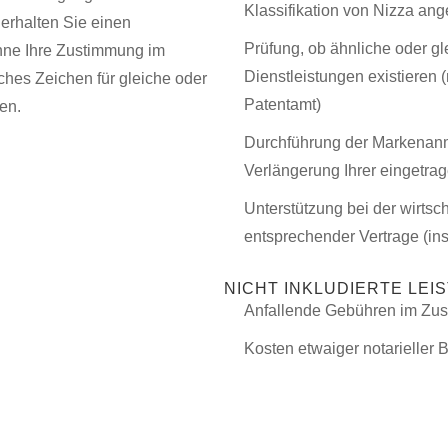
Klassifikation von Nizza an­
erhalten Sie einen
Prüfung, ob ähnliche oder gl
ohne Ihre Zustimmung im
Dienstleistungen existie­ren
ches Zeichen für gleiche oder
Patentamt)
en.
Durchführung der Markenanm
Verlängerung Ihrer ein­getr
Unterstützung bei der wirtsc
entsprechender Ver­trage (i
NICHT INKLUDIERTE LEI
Anfallende Gebühren im Zus
Kosten etwaiger notarieller