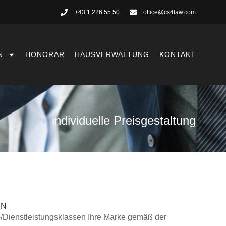
+43 1 226 55 50
office@cs4law.com
N
HONORAR
HAUSVERWALTUNG
KONTAKT
individuelle Preisgestaltung
EN
/Dienstleistungsklassen Ihre Marke gemäß der